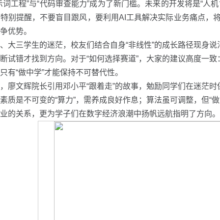
示词工程”与“代码审查能力”成为了新门槛。未来的开发将是“人
特别提醒，不要盲目跟风，要利用AI工具解决实际业务痛点，
争优势。
、大三学生的迷茫，校友们结合自身“非线性”的成长路径现身说
断试错才找到方向。对于“如何选择赛道”，大家的建议高度一致
只有“做中学”才能保持不可替代性。
，廖文辉院长引用邓小平“跟着走”的故事，勉励同学们在迷茫时
素质是不可变的“算力”，需养成良好作息；算法虽可调整，但“
业的关系，更为学子们在数字经济浪潮中扬帆远航指明了方向。